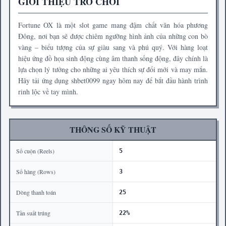
GIỚI THIỆU TRÒ CHƠI
Fortune OX là một slot game mang đậm chất văn hóa phương
Đông, nơi bạn sẽ được chiêm ngưỡng hình ảnh của những con bò
vàng – biểu tượng của sự giàu sang và phú quý. Với hàng loạt
hiệu ứng đồ họa sinh động cùng âm thanh sống động, đây chính là
lựa chọn lý tưởng cho những ai yêu thích sự đổi mới và may mắn.
Hãy tải ứng dụng shbet0099 ngay hôm nay để bắt đầu hành trình
rinh lộc về tay mình.
THÔNG SỐ KỸ THUẬT
Số cuộn (Reels)
5
Số hàng (Rows)
3
Dòng thanh toán
25
Tần suất trúng
22%