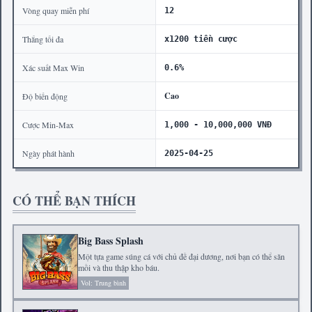
Vòng quay miễn phí
12
Thắng tối đa
x1200 tiền cược
Xác suất Max Win
0.6%
Cao
Độ biến động
Cược Min-Max
1,000 - 10,000,000 VNĐ
Ngày phát hành
2025-04-25
CÓ THỂ BẠN THÍCH
Big Bass Splash
Một tựa game súng cá với chủ đề đại dương, nơi bạn có thể săn
mồi và thu thập kho báu.
Vol: Trung bình