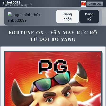
shbet0099
🇻🇳
Chọn QG
Slots Cổ Điển & Uy Tín
Đăng
Đăng
nhập
ký
FORTUNE OX – VẬN MAY RỰC RỠ
TỪ ĐÔI BÒ VÀNG